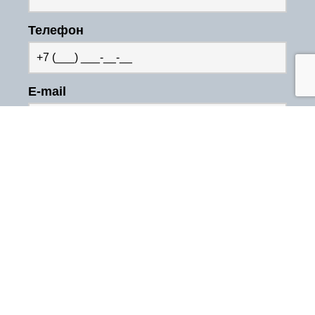
Телефон
E-mail
Какая услуга Вас интересует?
Нажимая на кнопку “Начать работу”,
Вы соглашаетесь с
политикой
конфиденциальности
.