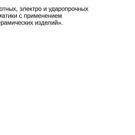
тных, электро и ударопрочных
матики с применением
ерамических изделий».