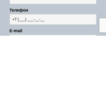
Телефон
E-mail
Какая услуга Вас интересует?
Нажимая на кнопку “Начать работу”,
Вы соглашаетесь с
политикой
конфиденциальности
.